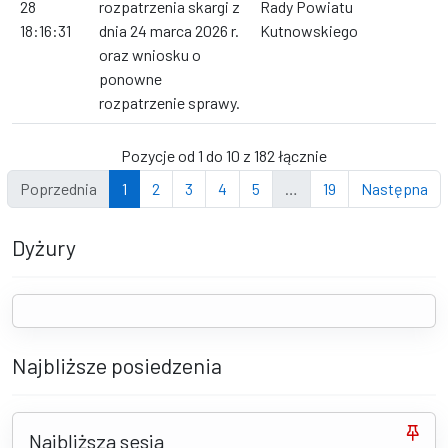
28
rozpatrzenia skargi z
Rady Powiatu
18:16:31
dnia 24 marca 2026 r.
Kutnowskiego
oraz wniosku o
ponowne
rozpatrzenie sprawy.
Pozycje od 1 do 10 z 182 łącznie
Poprzednia
1
2
3
4
5
…
19
Następna
Dyżury
Najbliższe posiedzenia
Najbliższa sesja