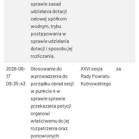
sprawie zasad
udzielania dotacji
celowej spółkom
wodnym, trybu
postępowania w
sprawie udzielania
dotacji i sposobu jej
rozliczania.
2026-06-
Głosowanie do
XXVI sesja
za
17
wprowadzenia do
Rady Powiatu
09:35:43
porządku obrad sesji
Kutnowskiego
w punkcie 4 w
sprawie sprawie
przekazania petycji
organowi
właściwemu do jej
rozpatrzenia oraz
ponowionych