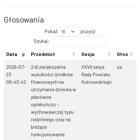
Głosowania
Pokaż
pozycji
Szukaj:
Data
Przedmiot
Sesja
Głos
2026-07-
2 d) zwiększenia
XXVII sesja
za
23
wysokości środków
Rady Powiatu
09:43:42
finansowych na
Kutnowskiego
utrzymanie dziecka w
placówce
opiekuńczo –
wychowawczej typu
rodzinnego oraz na
bieżące
funkcjonowanie