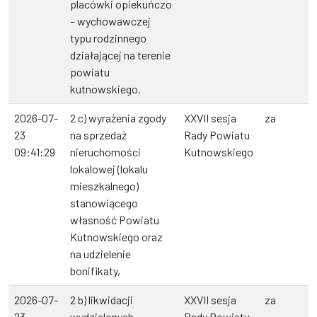
placówki opiekuńczo
– wychowawczej
typu rodzinnego
działającej na terenie
powiatu
kutnowskiego.
2026-07-
2 c) wyrażenia zgody
XXVII sesja
za
23
na sprzedaż
Rady Powiatu
09:41:29
nieruchomości
Kutnowskiego
lokalowej (lokalu
mieszkalnego)
stanowiącego
własność Powiatu
Kutnowskiego oraz
na udzielenie
bonifikaty,
2026-07-
2 b) likwidacji
XXVII sesja
za
23
wydzielonych
Rady Powiatu