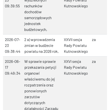
09:39:55
rachunków
Kutnowskiego
dochodów
samorządowych
jednostek
budżetowych,
2026-07-
2 a) wprowadzenia
XXVII sesja
za
23
zmian w budżecie
Rady Powiatu
09:38:44
powiatu na 2026 rok,
Kutnowskiego
2026-06-
W sprawie sprawie
XXVI sesja
za
17
przekazania petycji
Rady Powiatu
09:49:34
organowi
Kutnowskiego
właściwemu do jej
rozpatrzenia oraz
ponowionych
zarzutów
dotyczących
działalności Zarządu