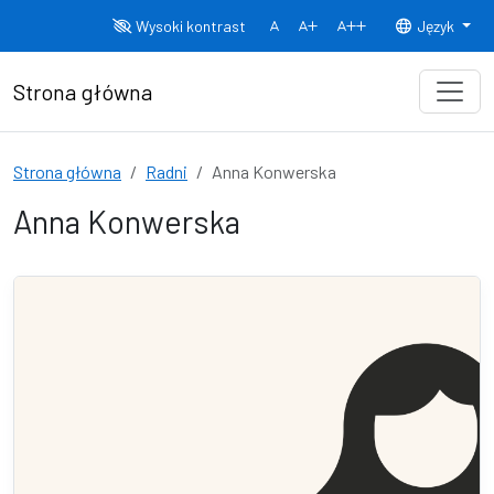
Przejdź do treści
Wysoki kontrast
Język
Normalny rozmiar czcionki
Rozmiar czcionki 150%
Rozmiar czcionki
Strona główna
Strona główna
Radni
Anna Konwerska
Anna Konwerska