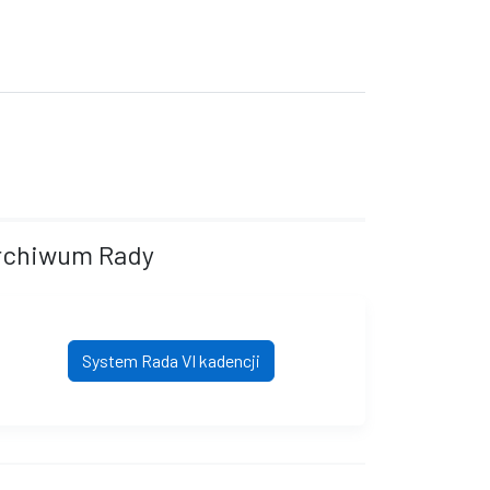
rchiwum Rady
System Rada VI kadencji