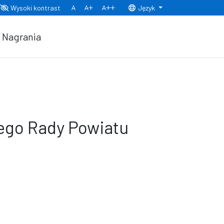
Wysoki kontrast
Język
Normalny rozmiar czcionki
Rozmiar czcionki 150%
Rozmiar czcionki 200%
Nagrania
nego Rady Powiatu